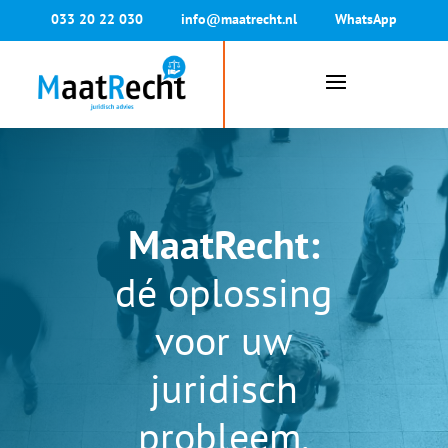
033 20 22 030
info@maatrecht.nl
WhatsApp
MaatRecht:
dé oplossing
voor uw
juridisch
probleem.