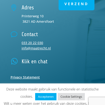
VERZEND

Adres
Printerweg 10
3821 AD Amersfoort
v
Contact
033 20 22 030
info@maatrecht.nl
Klik en chat
Privacy Statement
Deze website maakt gebruik van functionele en statistische
cookies.
Accepteren
Cookie Settings
Wilt u meer weten over het gebruik van deze cookies, lees dan